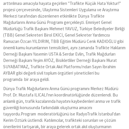
arttırılması amacıyla hayata geçirilen "Trafikte Küçük Hata Yoktur!"
projesi çerçevesinde, Ulaştırma Sistemleri Uygulama ve Araştırma
Merkezi tarafından düzenlenen etkinlikte Dünya Trafikte
Mağdurlarını Anma Günü Programı gerçekleşti. Emniyet Genel
Müdürlüğü Trafik Başkanı Mehmet YAVUZ, Türkiye Belediyeler Birliği
(TBB) Genel Sekreteri Birol EKİCİ, Genel Sekreter Yardımcısı
Ramazan Özcan YILDIRIM, TBB Eğitim Müdürü Cenk KADIOĞLU gibi
önemli kamu kurumlarının temsilcileri, aynı zamanda Trafikte Haklarım
Derneği Başkanı Yasemin USTA & Serdar Evlin, Trafik Mağdurları
Derneği Başkanı Yeşim AYÖZ, Bisikletliler Derneği Başkanı Murat
SUYABATMAZ, Trafikte Ortak Akıl Platformu'ndan Sayın İbrahim
AYBAR gibi değerli sivil toplum örgütleri yöneticileri bu
programda bir araya geldi.
Dünya Trafik Mağdurlarını Anma Günü programını Merkez Müdürü
Prof. Dr. Mustafa ILICALI'nın koordinatörlüğünde düzenlendi. Bu
anlamlı gün, trafik kazalarında hayatını kaybedenleri anma ve trafik
güvenliği konusunda farkındalık oluşturma amacını
taşıyordu.Program moderatörlüğünü ise RadyoTrafik İstanbul'dan
Kerim Öztürk üstlendi. Katılımcılar, trafikteki sorunları ve çözüm
önerilerini tartışarak, bir araya gelerek ortak akıl oluşturmanın